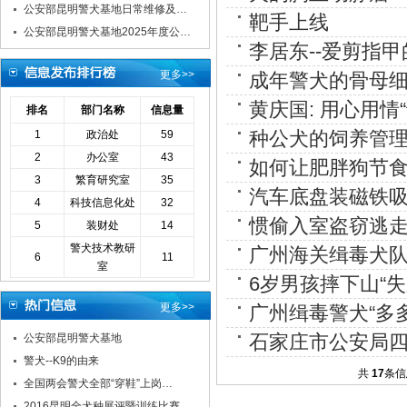
公安部昆明警犬基地日常维修及…
靶手上线
公安部昆明警犬基地2025年度公…
李居东--爱剪指
更多>>
成年警犬的骨母
黄庆国: 用心用情
排名
部门名称
信息量
种公犬的饲养管
1
政治处
59
2
办公室
43
如何让肥胖狗节
3
繁育研究室
35
汽车底盘装磁铁吸
4
科技信息化处
32
惯偷入室盗窃逃走
5
装财处
14
警犬技术教研
广州海关缉毒犬队
6
11
室
6岁男孩摔下山“
更多>>
广州缉毒警犬“多
石家庄市公安局四
公安部昆明警犬基地
警犬--K9的由来
共
17
条信
全国两会警犬全部“穿鞋”上岗…
2016昆明全犬种展评暨训练比赛…