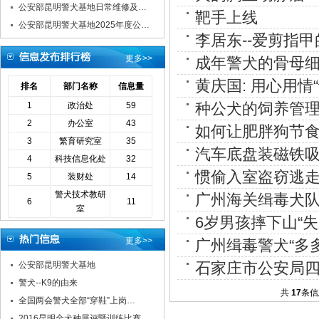
公安部昆明警犬基地日常维修及…
靶手上线
公安部昆明警犬基地2025年度公…
李居东--爱剪指
更多>>
成年警犬的骨母
黄庆国: 用心用情
排名
部门名称
信息量
种公犬的饲养管
1
政治处
59
2
办公室
43
如何让肥胖狗节
3
繁育研究室
35
汽车底盘装磁铁吸
4
科技信息化处
32
惯偷入室盗窃逃走
5
装财处
14
警犬技术教研
广州海关缉毒犬队
6
11
室
6岁男孩摔下山“
更多>>
广州缉毒警犬“多
石家庄市公安局四
公安部昆明警犬基地
警犬--K9的由来
共
17
条信
全国两会警犬全部“穿鞋”上岗…
2016昆明全犬种展评暨训练比赛…